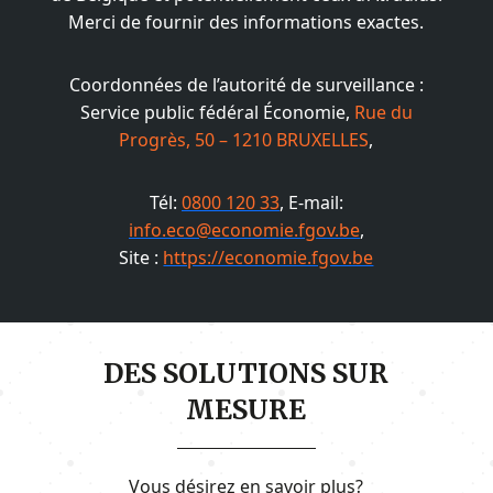
Merci de fournir des informations exactes.
Coordonnées de l’autorité de surveillance :
Service public fédéral Économie,
Rue du
Progrès, 50 – 1210 BRUXELLES
,
Tél:
0800 120 33
, E-mail:
info.eco@economie.fgov.be
,
Site :
https://economie.fgov.be
DES SOLUTIONS SUR
MESURE
Vous désirez en savoir plus?